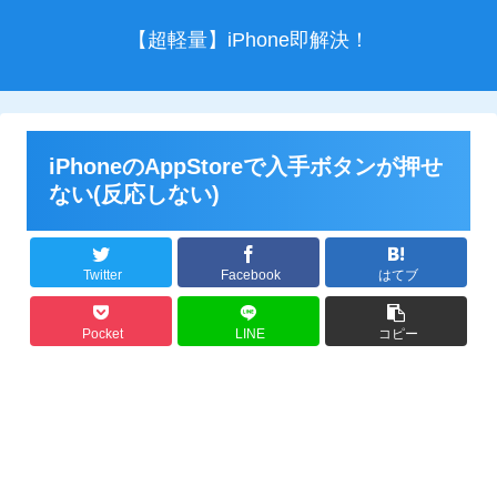
【超軽量】iPhone即解決！
iPhoneのAppStoreで入手ボタンが押せ
ない(反応しない)
Twitter
Facebook
はてブ
Pocket
LINE
コピー